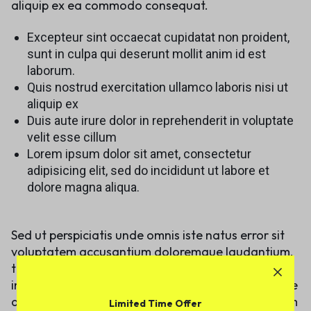
aliquip ex ea commodo consequat.
Excepteur sint occaecat cupidatat non proident,
sunt in culpa qui deserunt mollit anim id est
laborum.
Quis nostrud exercitation ullamco laboris nisi ut
aliquip ex
Duis aute irure dolor in reprehenderit in voluptate
velit esse cillum
Lorem ipsum dolor sit amet, consectetur
adipisicing elit, sed do incididunt ut labore et
dolore magna aliqua.
Sed ut perspiciatis unde omnis iste natus error sit
voluptatem accusantium doloremque laudantium,
totam rem aperiam, eaque ipsa quae ab illo
inventore veritatis et quasi architecto beatae vitae
dicta sunt explicabo. Nemo enim ipsam voluptatem
Limited Time Offer