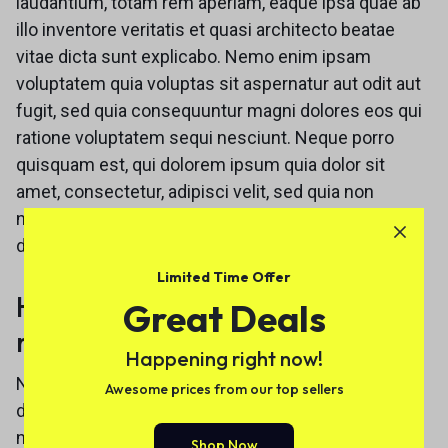
laudantium, totam rem aperiam, eaque ipsa quae ab
illo inventore veritatis et quasi architecto beatae
vitae dicta sunt explicabo. Nemo enim ipsam
voluptatem quia voluptas sit aspernatur aut odit aut
fugit, sed quia consequuntur magni dolores eos qui
ratione voluptatem sequi nesciunt. Neque porro
quisquam est, qui dolorem ipsum quia dolor sit
amet, consectetur, adipisci velit, sed quia non
numquam eius modi tempora incidunt ut labore et
dolore magnam aliquam quaerat voluptatem.
Limited Time Offer
How long does it take for
Great Deals
refund?
Happening right now!
Neque porro quisquam est, qui dolorem ipsum quia
Awesome prices from our top sellers
dolor sit amet, consectetur, adipisci velit, sed quia
non numquam eius modi tempora incidunt ut labore
Shop Now