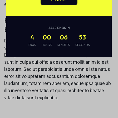
et dolore magnam aliquam quaerat voluptatem.
How will you get your money
back?
SALE ENDS IN
4
00
06
53
Duis aute irure dolor in reprehenderit in voluptate
DAYS
HOURS
MINUTES
SECONDS
velit esse cillum dolore eu fugiat nulla pariatur.
Excepteur sint occaecat cupidatat non proident,
sunt in culpa qui officia deserunt mollit anim id est
laborum. Sed ut perspiciatis unde omnis iste natus
error sit voluptatem accusantium doloremque
laudantium, totam rem aperiam, eaque ipsa quae ab
illo inventore veritatis et quasi architecto beatae
vitae dicta sunt explicabo.