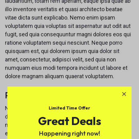
laudantium, totam rem aperiam, eaque ipsa quae ab
illo inventore veritatis et quasi architecto beatae
vitae dicta sunt explicabo. Nemo enim ipsam
voluptatem quia voluptas sit aspernatur aut odit aut
fugit, sed quia consequuntur magni dolores eos qui
ratione voluptatem sequi nesciunt. Neque porro
quisquam est, qui dolorem ipsum quia dolor sit
amet, consectetur, adipisci velit, sed quia non
numquam eius modi tempora incidunt ut labore et
dolore magnam aliquam quaerat voluptatem.
Personal Information
Neque porro quisquam est, qui dolorem ipsum quia
Limited Time Offer
dolor sit amet, consectetur, adipisci velit, sed quia
Great Deals
non numquam eius modi tempora incidunt ut labore
Happening right now!
et dolore magnam aliquam quaerat voluptatem.