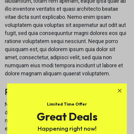
laudantium, totam rem aperiam, eaque ipsa quae ab
illo inventore veritatis et quasi architecto beatae
vitae dicta sunt explicabo. Nemo enim ipsam
voluptatem quia voluptas sit aspernatur aut odit aut
fugit, sed quia consequuntur magni dolores eos qui
ratione voluptatem sequi nesciunt. Neque porro
quisquam est, qui dolorem ipsum quia dolor sit
amet, consectetur, adipisci velit, sed quia non
numquam eius modi tempora incidunt ut labore et
dolore magnam aliquam quaerat voluptatem.
Personal Information
Neque porro quisquam est, qui dolorem ipsum quia
Limited Time Offer
dolor sit amet, consectetur, adipisci velit, sed quia
Great Deals
non numquam eius modi tempora incidunt ut labore
Happening right now!
et dolore magnam aliquam quaerat voluptatem.