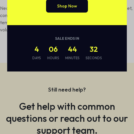
Shop Now
Neque porro quisquam est, qui dolorem ipsum quia dolor sit amet,
consectetur, adipisci velit, sed quia non numquam eius modi
tempora incidunt ut labore et dolore magnam aliquam quaerat
voluptatem.
SALE ENDS IN
4
06
44
31
DAYS
HOURS
MINUTES
SECONDS
Still need help?
Get help with common
questions or reach out to our
support team.