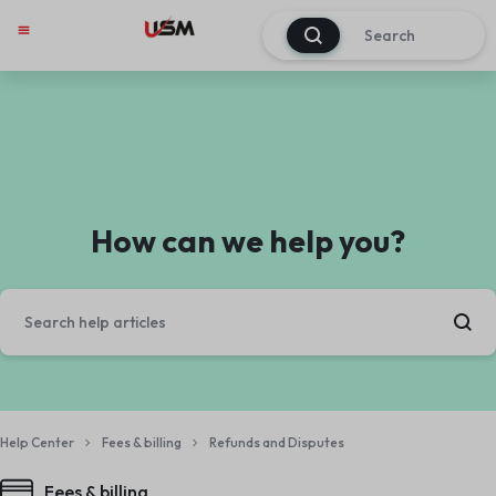
0
How can we help you?
Help Center
Fees & billing
Refunds and Disputes
Fees & billing