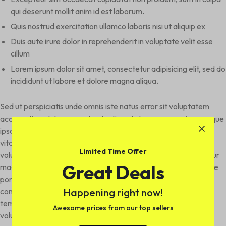
qui deserunt mollit anim id est laborum.
Quis nostrud exercitation ullamco laboris nisi ut aliquip ex
Duis aute irure dolor in reprehenderit in voluptate velit esse
cillum
Lorem ipsum dolor sit amet, consectetur adipisicing elit, sed do
incididunt ut labore et dolore magna aliqua.
Sed ut perspiciatis unde omnis iste natus error sit voluptatem
accusantium doloremque laudantium, totam rem aperiam, eaque
ipsa quae ab illo inventore veritatis et quasi architecto beatae
vitae dicta sunt explicabo. Nemo enim ipsam voluptatem quia
Limited Time Offer
voluptas sit aspernatur aut odit aut fugit, sed quia consequuntur
Great Deals
magni dolores eos qui ratione voluptatem sequi nesciunt. Neque
porro quisquam est, qui dolorem ipsum quia dolor sit amet,
Happening right now!
consectetur, adipisci velit, sed quia non numquam eius modi
tempora incidunt ut labore et dolore magnam aliquam quaerat
Awesome prices from our top sellers
voluptatem.