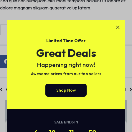
Sed quia non numquam eius modi tempora incidunt ut labore et
dolore magnam aliquam quaerat voluptatem.
DSLR
Fashion
Photography
Reviews
Limited Time Offer
Great Deals
Happening right now!
Awesome prices from our top sellers
Previous Post
Next Post
Shop Now
SALE ENDS IN